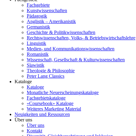
Fachgebiete
Kunstwissenschaften
Pädagogik
Anglistik – Amerikanistik
Germanistik
Geschichte & Politikwissenschaften
Rechtswissenschaften, Volks- & Betriebswirtschaftslehre
Linguistik
Medien- und Kommunikationswissenschaften
Romanistik
Wissenschaft, Gesellschaft & Kulturwissenschaften
Slawistik
Theologie & Philosophie
Peter Lang Classics
Kataloge
Kataloge
Monatliche Neuerscheinungskataloge
Fachgebietskataloge
«Coursebook» Kataloge
Weiteres Marketing Material
Neuigkeiten und Ressourcen
Über uns
Über uns
Kontakt