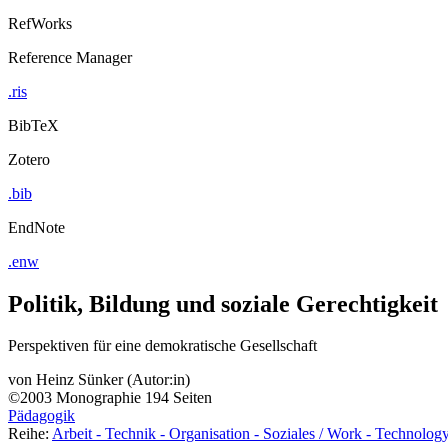
RefWorks
Reference Manager
.ris
BibTeX
Zotero
.bib
EndNote
.enw
Politik, Bildung und soziale Gerechtigkeit
Perspektiven für eine demokratische Gesellschaft
von
Heinz Sünker (Autor:in)
©2003
Monographie
194 Seiten
Pädagogik
Reihe:
Arbeit - Technik - Organisation - Soziales / Work - Technolog