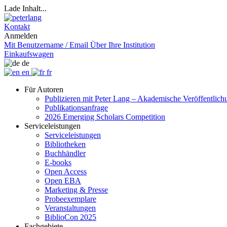
Lade Inhalt...
Kontakt
Anmelden
Mit Benutzername / Email
Über Ihre Institution
Einkaufswagen
de
en
fr
Für Autoren
Publizieren mit Peter Lang – Akademische Veröffentlic
Publikationsanfrage
2026 Emerging Scholars Competition
Serviceleistungen
Serviceleistungen
Bibliotheken
Buchhändler
E-books
Open Access
Open EBA
Marketing & Presse
Probeexemplare
Veranstaltungen
BiblioCon 2025
Fachgebiete