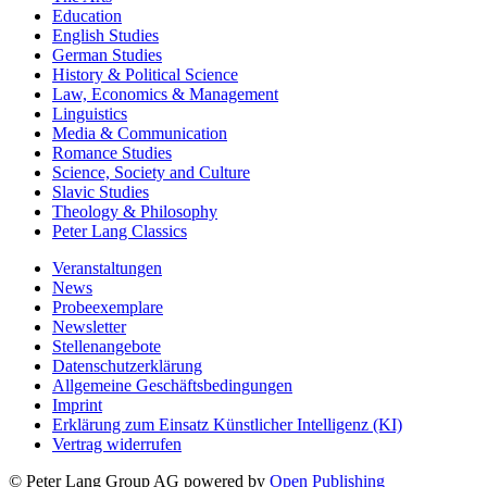
Education
English Studies
German Studies
History & Political Science
Law, Economics & Management
Linguistics
Media & Communication
Romance Studies
Science, Society and Culture
Slavic Studies
Theology & Philosophy
Peter Lang Classics
Veranstaltungen
News
Probeexemplare
Newsletter
Stellenangebote
Datenschutzerklärung
Allgemeine Geschäftsbedingungen
Imprint
Erklärung zum Einsatz Künstlicher Intelligenz (KI)
Vertrag widerrufen
© Peter Lang Group AG
powered by
Open Publishing