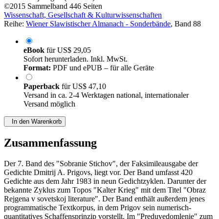
©2015
Sammelband
446 Seiten
Wissenschaft, Gesellschaft & Kulturwissenschaften
Reihe:
Wiener Slawistischer Almanach - Sonderbände
, Band 88
eBook
für
US$ 29,05
Sofort herunterladen. Inkl. MwSt.
Format:
PDF und ePUB – für alle Geräte
Paperback
für
US$ 47,10
Versand in ca. 2-4 Werktagen national, internationaler
Versand möglich
In den Warenkorb
Zusammenfassung
Der 7. Band des "Sobranie Stichov", der Faksimileausgabe der
Gedichte Dmitrij A. Prigovs, liegt vor. Der Band umfasst 420
Gedichte aus dem Jahr 1983 in neun Gedichtzyklen. Darunter der
bekannte Zyklus zum Topos "Kalter Krieg" mit dem Titel "Obraz
Rejgena v sovetskoj literature". Der Band enthält außerdem jenes
programmatische Textkorpus, in dem Prigov sein numerisch-
quantitatives Schaffensprinzip vorstellt. Im "Preduvedomlenie" zum