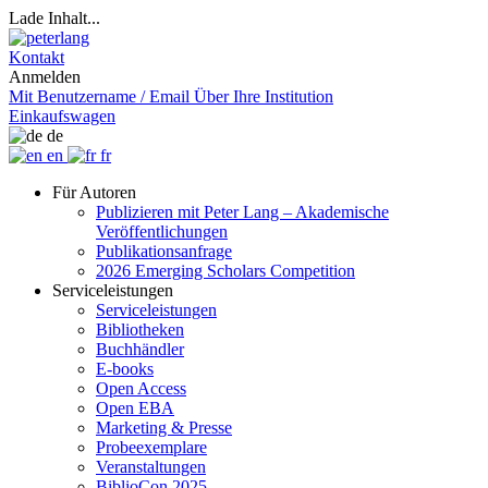
Lade Inhalt...
Kontakt
Anmelden
Mit Benutzername / Email
Über Ihre Institution
Einkaufswagen
de
en
fr
Für Autoren
Publizieren mit Peter Lang – Akademische
Veröffentlichungen
Publikationsanfrage
2026 Emerging Scholars Competition
Serviceleistungen
Serviceleistungen
Bibliotheken
Buchhändler
E-books
Open Access
Open EBA
Marketing & Presse
Probeexemplare
Veranstaltungen
BiblioCon 2025