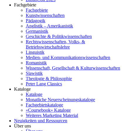
Fachgebiete
Fachgebiete
Kunstwissenschaften
Pädagogik
Anglistik – Amerikanistik
Germanistik
Geschichte & Politikwissenschaften
Rechtswissenschaften, Volks- &
Betriebswirtschaftslehre
Linguistik
Medien- und Kommunikationswissenschaften
Romanistik
Wissenschaft, Gesellschaft & Kulturwissenschaften
Slawistik
Theologie & Philosophie
Peter Lang Classics
Kataloge
Kataloge
Monatliche Neuerscheinungskataloge
Fachgebietskataloge
«Coursebook» Kataloge
Weiteres Marketing Material
Neuigkeiten und Ressourcen
Über uns