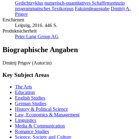
Gedichtzyklus
numerisch-quantitatives Schaffensprinzip
programmatisches Textkorpus
Faksimileausgabe
Dmitrij A.
Prigov
Erschienen
Leipzig, 2016. 446 S.
Produktsicherheit
Peter Lang Group AG
Biographische Angaben
Dmitrij Prigov (Autor:in)
Key Subject Areas
The Arts
Education
English Studies
German Studies
History & Political Science
Law, Economics & Management
Linguistics
Media & Communication
Romance Studies
Science, Society and Culture