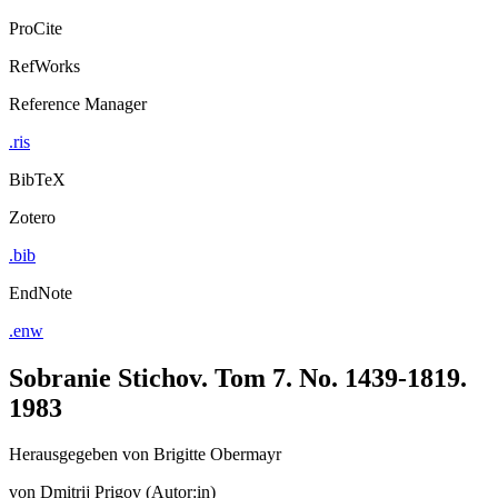
ProCite
RefWorks
Reference Manager
.ris
BibTeX
Zotero
.bib
EndNote
.enw
Sobranie Stichov. Tom 7. No. 1439-1819.
1983
Herausgegeben von Brigitte Obermayr
von
Dmitrij Prigov (Autor:in)