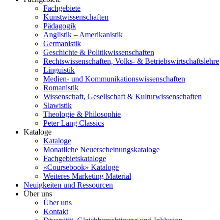
Fachgebiete
Kunstwissenschaften
Pädagogik
Anglistik – Amerikanistik
Germanistik
Geschichte & Politikwissenschaften
Rechtswissenschaften, Volks- & Betriebswirtschaftslehre
Linguistik
Medien- und Kommunikationswissenschaften
Romanistik
Wissenschaft, Gesellschaft & Kulturwissenschaften
Slawistik
Theologie & Philosophie
Peter Lang Classics
Kataloge
Kataloge
Monatliche Neuerscheinungskataloge
Fachgebietskataloge
«Coursebook» Kataloge
Weiteres Marketing Material
Neuigkeiten und Ressourcen
Über uns
Über uns
Kontakt