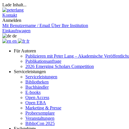
Lade Inhalt...
Kontakt
Anmelden
Mit Benutzername / Email
Über Ihre Institution
Einkaufswagen
de
en
fr
Für Autoren
Publizieren mit Peter Lang – Akademische Veröffentlic
Publikationsanfrage
2026 Emerging Scholars Competition
Serviceleistungen
Serviceleistungen
Bibliotheken
Buchhändler
E-books
Open Access
Open EBA
Marketing & Presse
Probeexemplare
Veranstaltungen
BiblioCon 2025
Fachgebiete