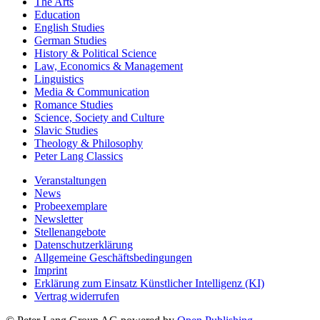
The Arts
Education
English Studies
German Studies
History & Political Science
Law, Economics & Management
Linguistics
Media & Communication
Romance Studies
Science, Society and Culture
Slavic Studies
Theology & Philosophy
Peter Lang Classics
Veranstaltungen
News
Probeexemplare
Newsletter
Stellenangebote
Datenschutzerklärung
Allgemeine Geschäftsbedingungen
Imprint
Erklärung zum Einsatz Künstlicher Intelligenz (KI)
Vertrag widerrufen