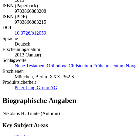
2013
ISBN (Paperback)
9783866883208
ISBN (PDF)
9783866883215
DOI
10.3726/b12059
Sprache
Deutsch
Erscheinungsdatum
2013 (Januar)
Schlagworte
Neue Testament
Orthodoxe Christentum
Frühchristentum
Novg
Erschienen
München, Berlin. XXX, 362 S.
Produktsicherheit
Peter Lang Group AG
Biographische Angaben
Nikolaos H. Trunte (Autor:in)
Key Subject Areas