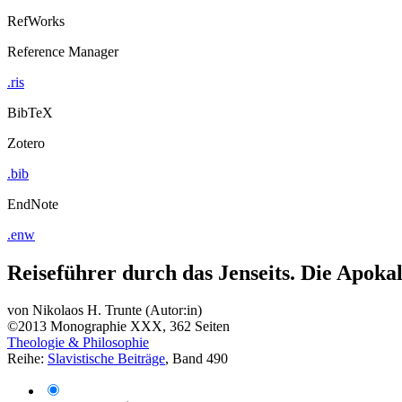
RefWorks
Reference Manager
.ris
BibTeX
Zotero
.bib
EndNote
.enw
Reiseführer durch das Jenseits. Die Apoka
von
Nikolaos H. Trunte (Autor:in)
©2013
Monographie
XXX, 362 Seiten
Theologie & Philosophie
Reihe:
Slavistische Beiträge
, Band 490