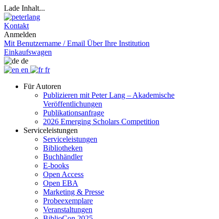
Lade Inhalt...
Kontakt
Anmelden
Mit Benutzername / Email
Über Ihre Institution
Einkaufswagen
de
en
fr
Für Autoren
Publizieren mit Peter Lang – Akademische
Veröffentlichungen
Publikationsanfrage
2026 Emerging Scholars Competition
Serviceleistungen
Serviceleistungen
Bibliotheken
Buchhändler
E-books
Open Access
Open EBA
Marketing & Presse
Probeexemplare
Veranstaltungen
BiblioCon 2025