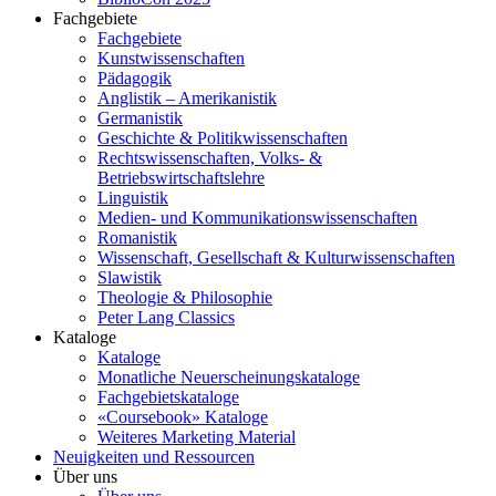
Fachgebiete
Fachgebiete
Kunstwissenschaften
Pädagogik
Anglistik – Amerikanistik
Germanistik
Geschichte & Politikwissenschaften
Rechtswissenschaften, Volks- &
Betriebswirtschaftslehre
Linguistik
Medien- und Kommunikationswissenschaften
Romanistik
Wissenschaft, Gesellschaft & Kulturwissenschaften
Slawistik
Theologie & Philosophie
Peter Lang Classics
Kataloge
Kataloge
Monatliche Neuerscheinungskataloge
Fachgebietskataloge
«Coursebook» Kataloge
Weiteres Marketing Material
Neuigkeiten und Ressourcen
Über uns