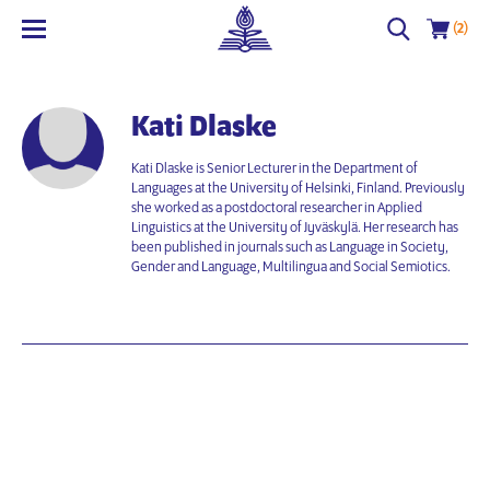
(2)
Kati Dlaske
Kati Dlaske is Senior Lecturer in the Department of
Languages at the University of Helsinki, Finland. Previously
she worked as a postdoctoral researcher in Applied
Linguistics at the University of Jyväskylä. Her research has
been published in journals such as Language in Society,
Gender and Language, Multilingua and Social Semiotics.