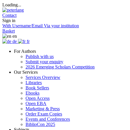
Loading...
Contact
Sign in
With Username/Email
Via your institution
Basket
en
de
fr
For Authors
Publish with us
Submit your enquiry
2026 Emerging Scholars Competition
Our Services
Services Overview
Libraries
Book Sellers
Ebooks
Open Access
Open EBA
Marketing & Press
Order Exam Copies
Events and Conferences
BiblioCon 2025
Subjects