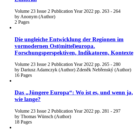
Volume 23
Issue 2
Publication Year 2022
pp. 263 - 264
by
Anonym (Author)
2 Pages
Die ungleiche Entwicklung der Regionen im
vormodernen Ost(mittel)europa.
Forschungsperspektiven, Indikatoren, Kontexte
Volume 23
Issue 2
Publication Year 2022
pp. 265 - 280
by
Dariusz Adamczyk (Author)
Zdeněk Nebřenský (Author)
16 Pages
Das „Jüngere Europa“: Wo ist es, und wenn ja,
wie lange?
Volume 23
Issue 2
Publication Year 2022
pp. 281 - 297
by
Thomas Wünsch (Author)
18 Pages