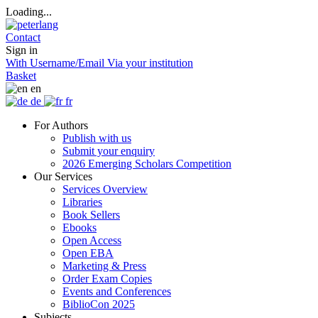
Loading...
Contact
Sign in
With Username/Email
Via your institution
Basket
en
de
fr
For Authors
Publish with us
Submit your enquiry
2026 Emerging Scholars Competition
Our Services
Services Overview
Libraries
Book Sellers
Ebooks
Open Access
Open EBA
Marketing & Press
Order Exam Copies
Events and Conferences
BiblioCon 2025
Subjects