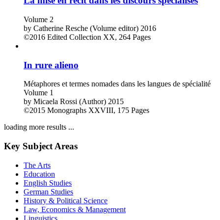
La mise en récit dans les discours spécialisés
Volume 2
by
Catherine Resche (Volume editor)
2016
©2016
Edited Collection
XX, 264 Pages
In rure alieno
Métaphores et termes nomades dans les langues de spécialité
Volume 1
by
Micaela Rossi (Author)
2015
©2015
Monographs
XXVIII, 175 Pages
loading more results ...
Key Subject Areas
The Arts
Education
English Studies
German Studies
History & Political Science
Law, Economics & Management
Linguistics