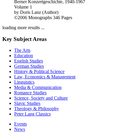
Die «Gattiker-Hausabende für zeitgenössische Musik» – Eine
Berner Konzertgeschichte, 1940-1967
Volume 1
by
Doris Lanz (Author)
©2006
Monographs
346 Pages
loading more results ...
Key Subject Areas
The Arts
Education
English Studies
German Studies
History & Political Science
Law, Economics & Management
Linguistics
Media & Communication
Romance Studies
Science, Society and Culture
Slavic Studies
Theology & Philosophy
Peter Lang Classics