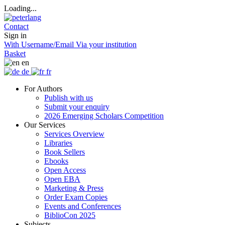
Loading...
Contact
Sign in
With Username/Email
Via your institution
Basket
en
de
fr
For Authors
Publish with us
Submit your enquiry
2026 Emerging Scholars Competition
Our Services
Services Overview
Libraries
Book Sellers
Ebooks
Open Access
Open EBA
Marketing & Press
Order Exam Copies
Events and Conferences
BiblioCon 2025
Subjects