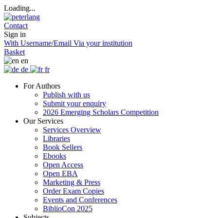
Loading...
Contact
Sign in
With Username/Email
Via your institution
Basket
en
de
fr
For Authors
Publish with us
Submit your enquiry
2026 Emerging Scholars Competition
Our Services
Services Overview
Libraries
Book Sellers
Ebooks
Open Access
Open EBA
Marketing & Press
Order Exam Copies
Events and Conferences
BiblioCon 2025
Subjects