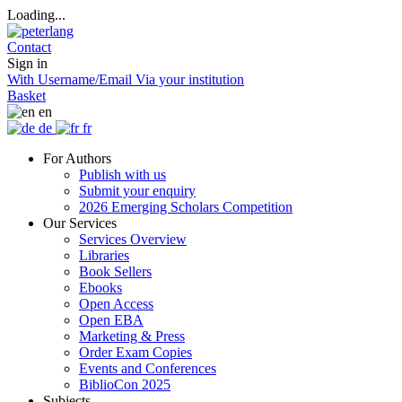
Loading...
Contact
Sign in
With Username/Email
Via your institution
Basket
en
de
fr
For Authors
Publish with us
Submit your enquiry
2026 Emerging Scholars Competition
Our Services
Services Overview
Libraries
Book Sellers
Ebooks
Open Access
Open EBA
Marketing & Press
Order Exam Copies
Events and Conferences
BiblioCon 2025
Subjects