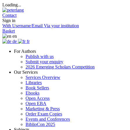
Loading...
Contact
Sign in
With Username/Email
Via your institution
Basket
en
de
fr
For Authors
Publish with us
Submit your enquiry
2026 Emerging Scholars Competition
Our Services
Services Overview
Libraries
Book Sellers
Ebooks
Open Access
Open EBA
Marketing & Press
Order Exam Copies
Events and Conferences
BiblioCon 2025
Subjects