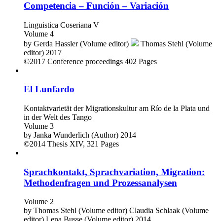
Competencia – Función – Variación
Linguistica Coseriana V
Volume 4
by
Gerda Hassler (Volume editor)
Thomas Stehl (Volume
editor)
2017
©2017
Conference proceedings
402 Pages
El Lunfardo
Kontaktvarietät der Migrationskultur am Río de la Plata und
in der Welt des Tango
Volume 3
by
Janka Wunderlich (Author)
2014
©2014
Thesis
XIV, 321 Pages
Sprachkontakt, Sprachvariation, Migration:
Methodenfragen und Prozessanalysen
Volume 2
by
Thomas Stehl (Volume editor)
Claudia Schlaak (Volume
editor)
Lena Busse (Volume editor)
2014