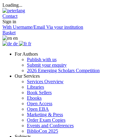
Loading...
Contact
Sign in
With Username/Email
Via your institution
Basket
en
de
fr
For Authors
Publish with us
Submit your enquiry
2026 Emerging Scholars Competition
Our Services
Services Overview
Libraries
Book Sellers
Ebooks
Open Access
Open EBA
Marketing & Press
Order Exam Copies
Events and Conferences
BiblioCon 2025
Subjects