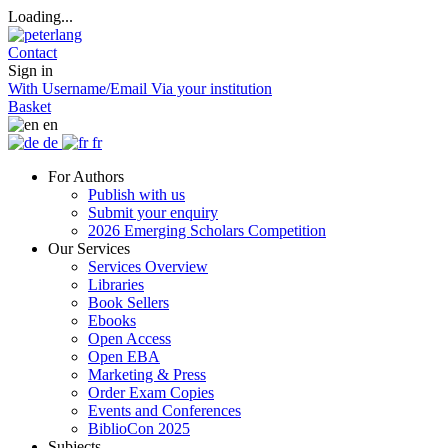
Loading...
Contact
Sign in
With Username/Email
Via your institution
Basket
en
de
fr
For Authors
Publish with us
Submit your enquiry
2026 Emerging Scholars Competition
Our Services
Services Overview
Libraries
Book Sellers
Ebooks
Open Access
Open EBA
Marketing & Press
Order Exam Copies
Events and Conferences
BiblioCon 2025
Subjects