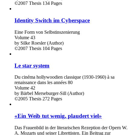
©2007
Thesis
134 Pages
Identity Switch im Cyberspace
Eine Form von Selbstinszenierung
Volume 43
by
Silke Roesler (Author)
©2007
Thesis
104 Pages
Le star system
Du cinéma hollywoodien classique (1930-1960) à sa
renaissance dans les années 80
Volume 42
by
Bärbel Merseburger-Sill (Author)
©2005
Thesis
272 Pages
«Ein Weib tut wenig, plaudert viel»
Das Frauenbild in der literarischen Rezeption der Opern W.
A. Mozarts und seiner Librettisten. Ein Beitrag zur