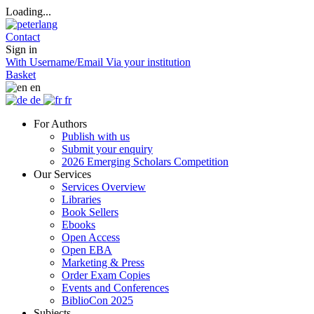
Loading...
Contact
Sign in
With Username/Email
Via your institution
Basket
en
de
fr
For Authors
Publish with us
Submit your enquiry
2026 Emerging Scholars Competition
Our Services
Services Overview
Libraries
Book Sellers
Ebooks
Open Access
Open EBA
Marketing & Press
Order Exam Copies
Events and Conferences
BiblioCon 2025
Subjects