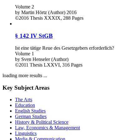
Volume 2
by
Martin Hörtz (Author)
2016
©2016
Thesis
XXXIX, 288 Pages
§ 142 IV StGB
Ist eine tätige Reue des Gesetzgebers erforderlich?
Volume 1
by
Sven Henseler (Author)
©2011
Thesis
LXXVI, 316 Pages
loading more results ...
Key Subject Areas
The Arts
Education
English Studies
German Studies
History & Political Science
Law, Economics & Management
Linguistics
Media & Communication