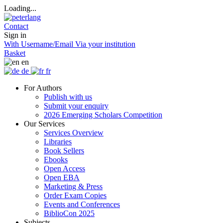
Loading...
Contact
Sign in
With Username/Email
Via your institution
Basket
en
de
fr
For Authors
Publish with us
Submit your enquiry
2026 Emerging Scholars Competition
Our Services
Services Overview
Libraries
Book Sellers
Ebooks
Open Access
Open EBA
Marketing & Press
Order Exam Copies
Events and Conferences
BiblioCon 2025
Subjects