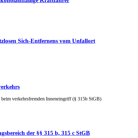
koholauffällige Kraftfahrer
zlosen Sich-Entfernens vom Unfallort
verkehrs
re beim verkehrsfremden Inneneingriff (§ 315b StGB)
gsbereich der §§ 315 b, 315 c StGB