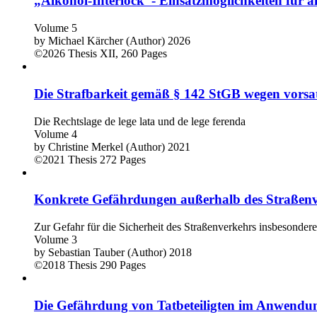
„Alkohol-Interlock“- Einsatzmöglichkeiten für al
Volume 5
by
Michael Kärcher (Author)
2026
©2026
Thesis
XII, 260 Pages
Die Strafbarkeit gemäß § 142 StGB wegen vorsat
Die Rechtslage de lege lata und de lege ferenda
Volume 4
by
Christine Merkel (Author)
2021
©2021
Thesis
272 Pages
Konkrete Gefährdungen außerhalb des Straßen
Zur Gefahr für die Sicherheit des Straßenverkehrs insbesonde
Volume 3
by
Sebastian Tauber (Author)
2018
©2018
Thesis
290 Pages
Die Gefährdung von Tatbeteiligten im Anwendun