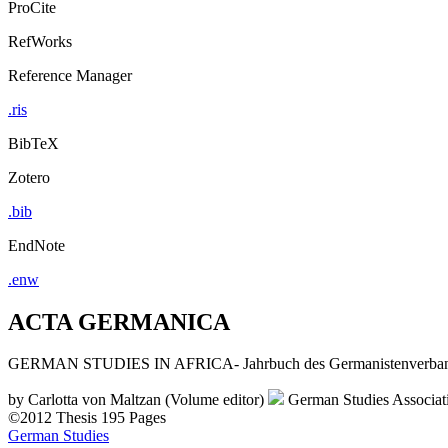
ProCite
RefWorks
Reference Manager
.ris
BibTeX
Zotero
.bib
EndNote
.enw
ACTA GERMANICA
GERMAN STUDIES IN AFRICA- Jahrbuch des Germanistenverbandes im
by
Carlotta von Maltzan (Volume editor)
German Studies Associat
©2012
Thesis
195 Pages
German Studies