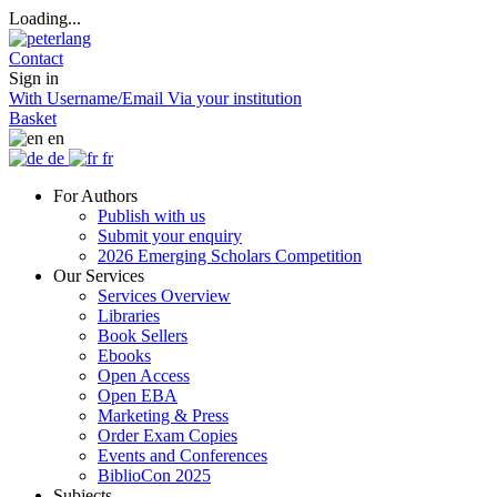
Loading...
Contact
Sign in
With Username/Email
Via your institution
Basket
en
de
fr
For Authors
Publish with us
Submit your enquiry
2026 Emerging Scholars Competition
Our Services
Services Overview
Libraries
Book Sellers
Ebooks
Open Access
Open EBA
Marketing & Press
Order Exam Copies
Events and Conferences
BiblioCon 2025
Subjects