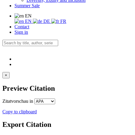
Diversity, Equity and Inclusion
Summer Sale
EN
EN
DE
FR
Contact
Sign in
×
Preview Citation
Zitatvorschau in
Copy to clipboard
Export Citation