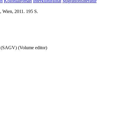
en
Kolonialroman
Interkulturalität
Migrationsliteratur
, Wien, 2011. 195 S.
n (SAGV) (Volume editor)