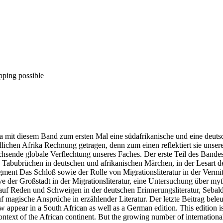
pping possible
mit diesem Band zum ersten Mal eine südafrikanische und eine deutsc
ichen Afrika Rechnung getragen, denn zum einen reflektiert sie unser
wachsende globale Verflechtung unseres Faches. Der erste Teil des Bande
d Tabubrüchen in deutschen und afrikanischen Märchen, in der Lesart 
ment Das Schloß sowie der Rolle von Migrationsliteratur in der Vermi
ive der Großstadt in der Migrationsliteratur, eine Untersuchung über m
 Reden und Schweigen in der deutschen Erinnerungsliteratur, Sebalds
 magische Ansprüche in erzählender Literatur. Der letzte Beitrag beleuc
appear in a South African as well as a German edition. This edition is 
context of the African continent. But the growing number of internationa