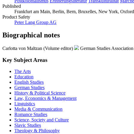
Postkolonialismus
Erinnerungsliteratur
Transkulturalität
Märch
Published
Frankfurt am Main, Berlin, Bern, Bruxelles, New York, Oxford
Product Safety
Peter Lang Group AG
Biographical notes
Carlotta von Maltzan (Volume editor)
German Studies Associatio
Key Subject Areas
The Arts
Education
English Studies
German Studies
History & Political Science
Law, Economics & Management
Linguistics
Media & Communication
Romance Studies
Science, Society and Culture
Slavic Studies
Theology & Philosophy