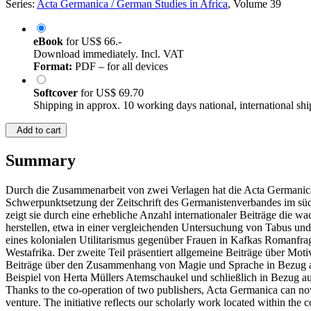
Series:
Acta Germanica / German Studies in Africa
, Volume 39
eBook
for
US$ 66.-
Download immediately. Incl. VAT
Format:
PDF – for all devices
Softcover
for
US$ 69.70
Shipping in approx. 10 working days national, international shi
Add to cart
Summary
Durch die Zusammenarbeit von zwei Verlagen hat die Acta Germanica 
Schwerpunktsetzung der Zeitschrift des Germanistenverbandes im südl
zeigt sie durch eine erhebliche Anzahl internationaler Beiträge die 
herstellen, etwa in einer vergleichenden Untersuchung von Tabus un
eines kolonialen Utilitarismus gegenüber Frauen in Kafkas Romanfrag
Westafrika. Der zweite Teil präsentiert allgemeine Beiträge über Mot
Beiträge über den Zusammenhang von Magie und Sprache in Bezug auf
Beispiel von Herta Müllers Atemschaukel und schließlich in Bezug auf
Thanks to the co-operation of two publishers, Acta Germanica can now 
venture. The initiative reflects our scholarly work located within the 