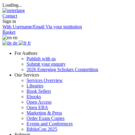
Loading...
Contact
Sign in
With Username/Email
Via your institution
Basket
en
de
fr
For Authors
Publish with us
Submit your enquiry
2026 Emerging Scholars Competition
Our Services
Services Overview
Libraries
Book Sellers
Ebooks
Open Access
Open EBA
Marketing & Press
Order Exam Copies
Events and Conferences
BiblioCon 2025
Subjects