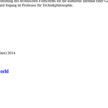
Bedeutung des technischen Fortschritts für die kulturelle Identität ein
d Irrgang ist Professor für Technikphilosophie.
itor)
2014
world