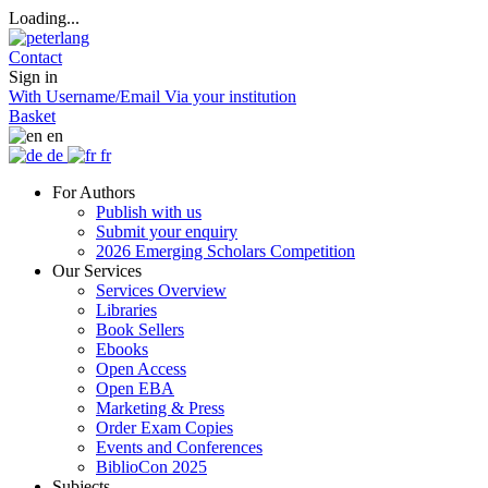
Loading...
Contact
Sign in
With Username/Email
Via your institution
Basket
en
de
fr
For Authors
Publish with us
Submit your enquiry
2026 Emerging Scholars Competition
Our Services
Services Overview
Libraries
Book Sellers
Ebooks
Open Access
Open EBA
Marketing & Press
Order Exam Copies
Events and Conferences
BiblioCon 2025
Subjects