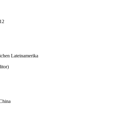
12
lichen Lateinamerika
itor)
 China