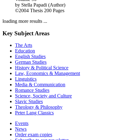
by
Stella Papadi (Author)
©2004
Thesis
200 Pages
loading more results ...
Key Subject Areas
The Arts
Education
English Studies
German Studies
History & Political Science
Law, Economics & Management
Linguistics
Media & Communication
Romance Studies
Science, Society and Culture
Slavic Studies
Theology & Philosophy
Peter Lang Classics
Events
News
Order exam copies