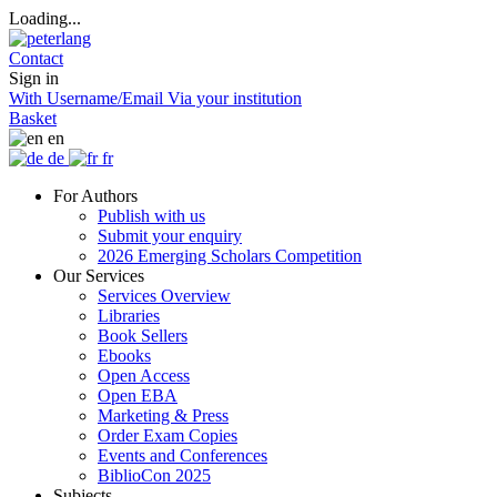
Loading...
Contact
Sign in
With Username/Email
Via your institution
Basket
en
de
fr
For Authors
Publish with us
Submit your enquiry
2026 Emerging Scholars Competition
Our Services
Services Overview
Libraries
Book Sellers
Ebooks
Open Access
Open EBA
Marketing & Press
Order Exam Copies
Events and Conferences
BiblioCon 2025
Subjects