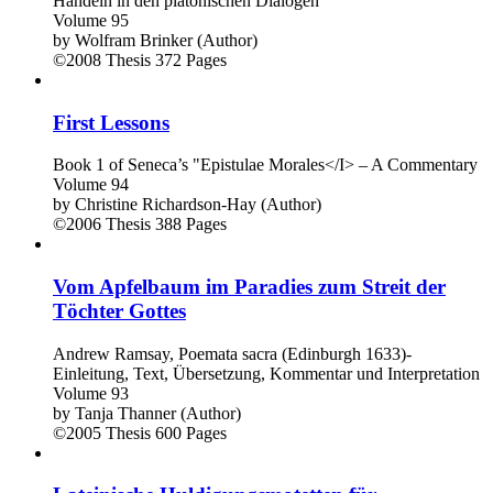
Handeln in den platonischen Dialogen
Volume 95
by
Wolfram Brinker (Author)
©2008
Thesis
372 Pages
First Lessons
Book 1 of Seneca’s "Epistulae Morales</I> – A Commentary
Volume 94
by
Christine Richardson-Hay (Author)
©2006
Thesis
388 Pages
Vom Apfelbaum im Paradies zum Streit der
Töchter Gottes
Andrew Ramsay, Poemata sacra (Edinburgh 1633)-
Einleitung, Text, Übersetzung, Kommentar und Interpretation
Volume 93
by
Tanja Thanner (Author)
©2005
Thesis
600 Pages