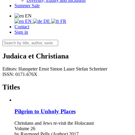
Diversity, Equity and Inclusion
Summer Sale
EN
EN
DE
FR
Contact
Sign in
Judaica et Christiana
Editors:
Hanspeter Ernst
Simon Lauer
Stefan Schreiner
ISSN: 0171-676X
Titles
Pilgrim to Unholy Places
Christians and Jews re-visit the Holocaust
Volume 26
by
Raymond Pelly (Author)
2017