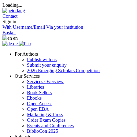
Loading...
Contact
Sign in
With Username/Email
Via your institution
Basket
en
de
fr
For Authors
Publish with us
Submit your enquiry
2026 Emerging Scholars Competition
Our Services
Services Overview
Libraries
Book Sellers
Ebooks
Open Access
Open EBA
Marketing & Press
Order Exam Copies
Events and Conferences
BiblioCon 2025
Subjects