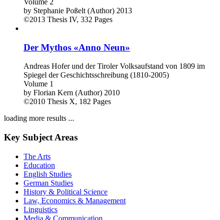
Volume 2
by
Stephanie Poßelt (Author)
2013
©2013
Thesis
IV, 332 Pages
Der Mythos «Anno Neun»
Andreas Hofer und der Tiroler Volksaufstand von 1809 im
Spiegel der Geschichtsschreibung (1810-2005)
Volume 1
by
Florian Kern (Author)
2010
©2010
Thesis
X, 182 Pages
loading more results ...
Key Subject Areas
The Arts
Education
English Studies
German Studies
History & Political Science
Law, Economics & Management
Linguistics
Media & Communication