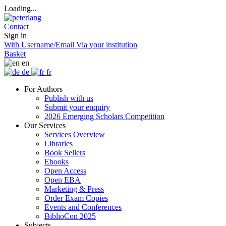
Loading...
Contact
Sign in
With Username/Email
Via your institution
Basket
en
de
fr
For Authors
Publish with us
Submit your enquiry
2026 Emerging Scholars Competition
Our Services
Services Overview
Libraries
Book Sellers
Ebooks
Open Access
Open EBA
Marketing & Press
Order Exam Copies
Events and Conferences
BiblioCon 2025
Subjects