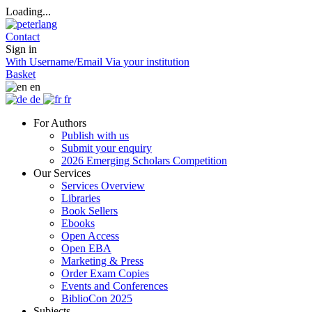
Loading...
Contact
Sign in
With Username/Email
Via your institution
Basket
en
de
fr
For Authors
Publish with us
Submit your enquiry
2026 Emerging Scholars Competition
Our Services
Services Overview
Libraries
Book Sellers
Ebooks
Open Access
Open EBA
Marketing & Press
Order Exam Copies
Events and Conferences
BiblioCon 2025
Subjects