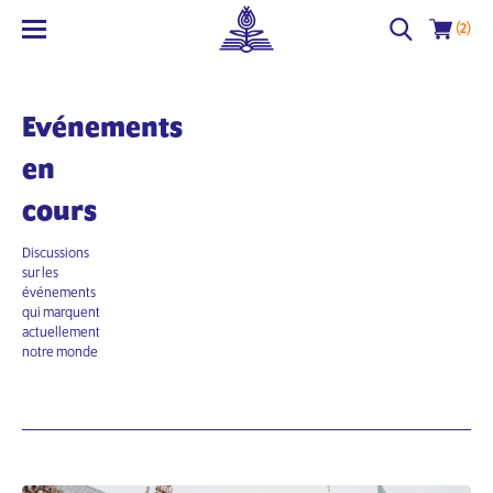
(2)
Evénements
en
cours
Discussions
sur les
événements
qui marquent
actuellement
notre monde