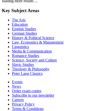
loading more results ...
Key Subject Areas
The Arts
Education
English Studies
German Studies
History & Political Science
Law, Economics & Management
Linguistics
Media & Communication
Romance Studies
Science, Society and Culture
Slavic Studies
Theology & Philosophy
Peter Lang Classics
Events
News
Order exam copies
Subscribe to our newsletter
Careers
Privacy Policy
Terms & Conditions