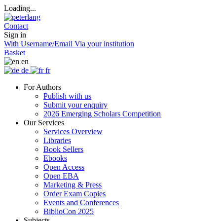
Loading...
Contact
Sign in
With Username/Email
Via your institution
Basket
en
de
fr
For Authors
Publish with us
Submit your enquiry
2026 Emerging Scholars Competition
Our Services
Services Overview
Libraries
Book Sellers
Ebooks
Open Access
Open EBA
Marketing & Press
Order Exam Copies
Events and Conferences
BiblioCon 2025
Subjects