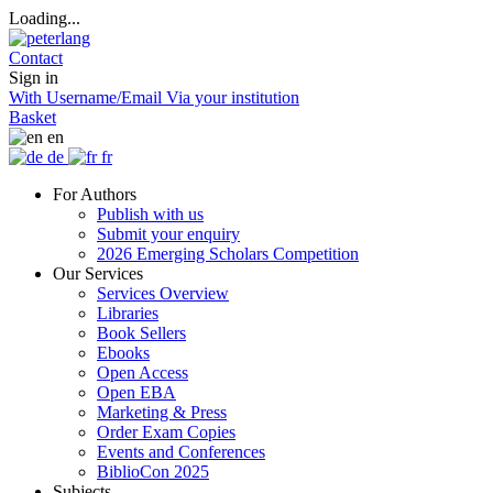
Loading...
Contact
Sign in
With Username/Email
Via your institution
Basket
en
de
fr
For Authors
Publish with us
Submit your enquiry
2026 Emerging Scholars Competition
Our Services
Services Overview
Libraries
Book Sellers
Ebooks
Open Access
Open EBA
Marketing & Press
Order Exam Copies
Events and Conferences
BiblioCon 2025
Subjects