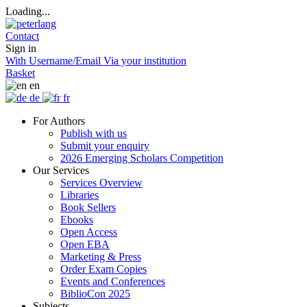
Loading...
Contact
Sign in
With Username/Email
Via your institution
Basket
en
de
fr
For Authors
Publish with us
Submit your enquiry
2026 Emerging Scholars Competition
Our Services
Services Overview
Libraries
Book Sellers
Ebooks
Open Access
Open EBA
Marketing & Press
Order Exam Copies
Events and Conferences
BiblioCon 2025
Subjects