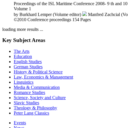
Proceedings of the ISL Maritime Conference 2008- 9 th and 1
Volume 1
by
Burkhard Lemper (Volume editor)
Manfred Zachcial (Vo
©2010
Conference proceedings
154 Pages
loading more results ...
Key Subject Areas
The Arts
Education
English Studies
German Studies
History & Political Science
Law, Economics & Management
Linguistics
Media & Communication
Romance Studies
Science, Society and Culture
Slavic Studies
Theology & Philosophy
Peter Lang Classics
Events
News