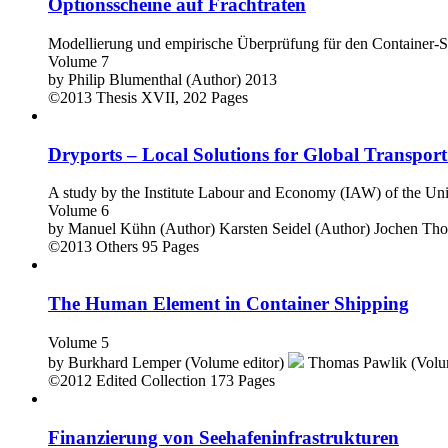
Optionsscheine auf Frachtraten
Modellierung und empirische Überprüfung für den Container-
Volume 7
by
Philip Blumenthal (Author)
2013
©2013
Thesis
XVII, 202 Pages
Dryports – Local Solutions for Global Transport
A study by the Institute Labour and Economy (IAW) of the Un
Volume 6
by
Manuel Kühn (Author)
Karsten Seidel (Author)
Jochen Tho
©2013
Others
95 Pages
The Human Element in Container Shipping
Volume 5
by
Burkhard Lemper (Volume editor)
Thomas Pawlik (Volum
©2012
Edited Collection
173 Pages
Finanzierung von Seehafeninfrastrukturen