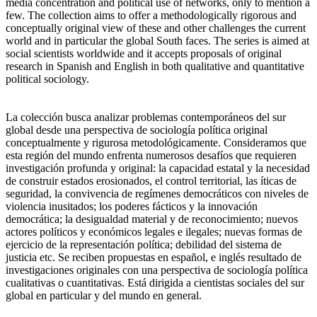
media concentration and political use of networks, only to mention a
few. The collection aims to offer a methodologically rigorous and
conceptually original view of these and other challenges the current
world and in particular the global South faces. The series is aimed at
social scientists worldwide and it accepts proposals of original
research in Spanish and English in both qualitative and quantitative
political sociology.
La colección busca analizar problemas contemporáneos del sur
global desde una perspectiva de sociología política original
conceptualmente y rigurosa metodológicamente. Consideramos que
esta región del mundo enfrenta numerosos desafíos que requieren
investigación profunda y original: la capacidad estatal y la necesidad
de construir estados erosionados, el control territorial, las íticas de
seguridad, la convivencia de regímenes democráticos con niveles de
violencia inusitados; los poderes fácticos y la innovación
democrática; la desigualdad material y de reconocimiento; nuevos
actores políticos y económicos legales e ilegales; nuevas formas de
ejercicio de la representación política; debilidad del sistema de
justicia etc. Se reciben propuestas en español, e inglés resultado de
investigaciones originales con una perspectiva de sociología política
cualitativas o cuantitativas. Está dirigida a cientistas sociales del sur
global en particular y del mundo en general.