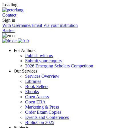
Loading...
Contact
Sign in
With Username/Email
Via your institution
Basket
en
de
fr
For Authors
Publish with us
Submit your enquiry
2026 Emerging Scholars Competition
Our Services
Services Overview
Libraries
Book Sellers
Ebooks
Open Access
Open EBA
Marketing & Press
Order Exam Copies
Events and Conferences
BiblioCon 2025
Subjects