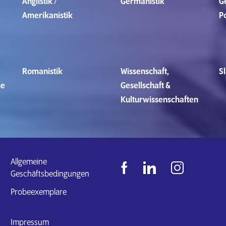
Anglistik /
Germanistik
G
Amerikanistik
P
Romanistik
Wissenschaft,
Sl
se
Gesellschaft &
Kulturwissenschaften
Allgemeine
Geschäftsbedingungen
Probeexemplare
Impressum