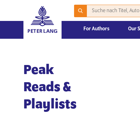
For Authors
Our 
Publizieren mit Peter Lang – Akademische Veröffentlichungen
2026 Emerging Scholars Competition
Peak
Reads &
Playlists