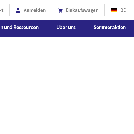
kt
Anmelden
Einkaufswagen
DE
en und Ressourcen
Über uns
Sommeraktion
ionswissenschaften
schaften
Diversität, Gleichberechtigung und Inklusion