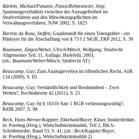
Bärlein, Michael/Pananis, Panos/Rehmsmeier, Jörg
;
Spannungsverhältnis zwischen der Aussagefreiheit im
Strafverfahren und den Mitwirkungspflichten im
Verwaltungsverfahren, NJW 2002, S. 1825
Barreto da Rosa, Steffen
; Gnadenstoß für einen Totengräber - ein
Plädoyer für die Abschaffung von § 73 I 2 StGB, ZRP 2012, S. 39
Baumann, Jürgen/Weber, Ulrich/Mitsch, Wolfgang
; Strafrecht
Allgemeiner Teil, 11. Auflage, Bielefeld, 2003,
(zit.:
Baumann/Weber/Mitsch
, Strafrecht AT)
Beaucamp, Guy
; Zum Analogieverbot im öffentlichen Recht, AöR
134 (2009), S. 83
Beaucamp, Guy
; Verständlichkeit und Bestimmtheit – Zwei
Welten?, Rechtstheorie 42 (2011), S. 21
Beaucamp, Guy
; Ist § 1631b Satz 1 BGB verfassungswidrig?,
RdJB 2007, S. 98
Beck, Hans-Werner/Kappler, Ekkehard/Bayer, Klaus
; Insiderdelikte,
in: Poerting (Hrsg.), Wirtschaftskriminalität, Teil 2, BKA-
Schriftenreihe, Band 53, S. 41, (zit.:
Beck/Kappler/Bayer
,
in: Poerting (Hrsg.), Wirtschaftskriminalität 2)