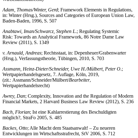
Adam, Thomas/Winter, Gerd
; Framework Elements in Regulations,
in: Winter (Hrsg.), Sources and Categories of European Union Law,
Baden-Baden, 1996, S. 507
Anabtawi, Iman/Schwarcz, Stephen L
.; Regulating Systemic
Risk: Towards an Analytical Framework, 86 Notre Dame Law
Review (2011), S. 1349
v. Arnauld, Andreas
; Rechtsstaat, in: Depenheuer/Grabenwarter
(Hrsg.), Verfassungstheorie, Tübingen, 2010, S. 703
Assmann, Heinz-Dieter/Schneider, Uwe H./Mülbert, Peter O
.;
Wertpapierhandelsgesetz, 7. Auflage, Köln, 2019,
(zit.: Assmann/Schneider/Mülbert/
Bearbeiter
,
Wertpapierhandelsrecht)
Awrey, Dan
; Complexity, Innovation and the Regulation of Modern
Financial Markets, 2 Harvard Business Law Review (2012), S. 236
Bach, Florian
; Ist eine Kahlarrestierung des Beschuldigten
möglich?, StraFo 2005, S. 485
Backes, Otto
; Alle Macht dem Staatsanwalt! – Zu neueren
Entwicklungen im Wirtschaftsstrafrecht, StV 2006, S. 712