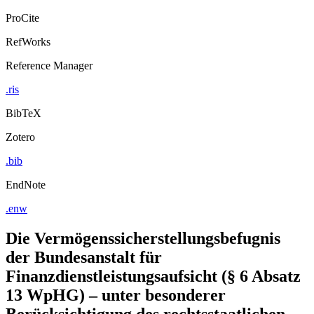
ProCite
RefWorks
Reference Manager
.ris
BibTeX
Zotero
.bib
EndNote
.enw
Die Vermögenssicherstellungsbefugnis
der Bundesanstalt für
Finanzdienstleistungsaufsicht (§ 6 Absatz
13 WpHG) – unter besonderer
Berücksichtigung des rechtsstaatlichen