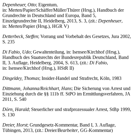
Depenheuer, Otto
; Eigentum,
in: Merten/Papier/Schäffer/Müller/Thürer (Hrsg.), Handbuch der
Grundrechte in Deutschland und Europa, Band 5,
Einzelgrundrechte II, Heidelberg, 2013, S. 3, (zit.:
Depenheuer
,
in: Merten/Papier (Hrsg.), HGR V)
Detterbeck, Steffen
; Vorrang und Vorbehalt des Gesetzes, Jura 2002,
S. 235
Di Fabio, Udo
; Gewaltenteilung, in: Isensee/Kirchhof (Hrsg.),
Handbuch des Staatsrechts der Bundesrepublik Deutschland, Band
II, 3. Auflage, Heidelberg, 2004, S. 613, (zit.:
Di Fabio
,
in: Isensee/Kirchhof (Hrsg.), HStR II)
Dingeldey, Thomas
; Insider-Handel und Strafrecht, Köln, 1983
Dittmann, Johanna/Reichhart, Hans
; Die Sicherung von Arrest und
Einziehung durch die §§ 111b ff. StPO im Ermittlungsverfahren, JA
2011, S. 540
Dörn, Harald
; Steuerlicher und strafprozessualer Arrest, StBp 1999,
S. 130
Dr
eier, Horst
; Grundgesetz-Kommentar, Band I, 3. Auflage,
Tübingen, 2013, (zit.: Dreier/
Bearbeiter
, GG-Kommentar)