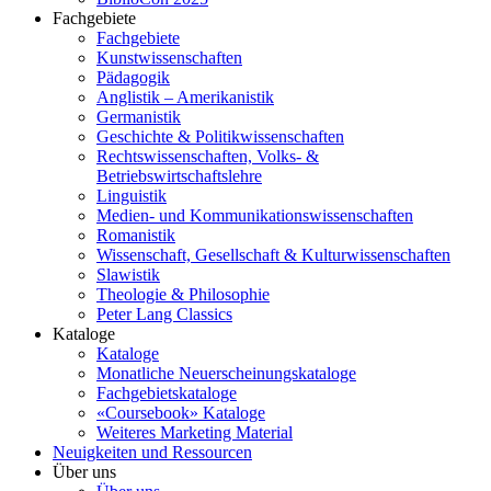
Fachgebiete
Fachgebiete
Kunstwissenschaften
Pädagogik
Anglistik – Amerikanistik
Germanistik
Geschichte & Politikwissenschaften
Rechtswissenschaften, Volks- &
Betriebswirtschaftslehre
Linguistik
Medien- und Kommunikationswissenschaften
Romanistik
Wissenschaft, Gesellschaft & Kulturwissenschaften
Slawistik
Theologie & Philosophie
Peter Lang Classics
Kataloge
Kataloge
Monatliche Neuerscheinungskataloge
Fachgebietskataloge
«Coursebook» Kataloge
Weiteres Marketing Material
Neuigkeiten und Ressourcen
Über uns