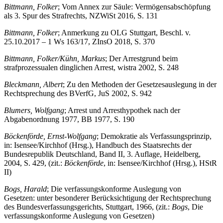
Bittmann, Folker
; Vom Annex zur Säule: Vermögensabschöpfung
als 3. Spur des Strafrechts, NZWiSt 2016, S. 131
Bittmann, Folker
; Anmerkung zu OLG Stuttgart, Beschl. v.
25.10.2017 – 1 Ws 163/17, ZInsO 2018, S. 370
Bittmann, Folker/Kühn, Markus
; Der Arrestgrund beim
strafprozessualen dinglichen Arrest, wistra 2002, S. 248
Bleckmann, Albert
; Zu den Methoden der Gesetzesauslegung in der
Rechtsprechung des BVerfG, JuS 2002, S. 942
Blumers, Wolfgang
; Arrest und Arresthypothek nach der
Abgabenordnung 1977, BB 1977, S. 190
Böckenförde, Ernst-Wolfgang
; Demokratie als Verfassungsprinzip,
in: Isensee/Kirchhof (Hrsg.), Handbuch des Staatsrechts der
Bundesrepublik Deutschland, Band II, 3. Auflage, Heidelberg,
2004, S. 429, (zit.:
Böckenförde
, in: Isensee/Kirchhof (Hrsg.), HStR
II)
Bogs, Harald
; Die verfassungskonforme Auslegung von
Gesetzen: unter besonderer Berücksichtigung der Rechtsprechung
des Bundesverfassungsgerichts, Stuttgart, 1966, (zit.:
Bogs
, Die
verfassungskonforme Auslegung von Gesetzen)