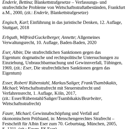
Enderle, Bettina
; Blankettstrafgesetze – Verfassungs- und
strafrechtliche Probleme von Wirtschaftsstraftatbeständen, Frankfurt
a.M., 2000, (zit.:
Enderle
, Blankettstrafgesetze)
Engisch, Karl
; Einführung in das juristische Denken, 12. Auflage,
Stuttgart, 2018
Erbguth, Wilfried/Guckelberger, Annette
; Allgemeines
Verwaltungsrecht, 10. Auflage, Baden-Baden, 2020
Eser, Albin
; Die strafrechtlichen Sanktionen gegen das
Eigentum: dogmatische und rechtspolitische Untersuchungen zu
Einziehung, Unbrauchbarmachung und Gewinnverfall, Tübingen,
1969, (zit.:
Eser
, Die strafrechtlichen Sanktionen gegen das
Eigentum)
Es
ser, Robert/ Rübenstahl, Markus/Saliger, Frank/Tsambikakis,
Michael
; Wirtschaftsstrafrecht mit Steuerstrafrecht und
Verfahrensrecht, 1. Auflage, Köln, 2017,
(zit.: Esser/Rübenstahl/Saliger/Tsambikakis/
Bearbeiter
,
Wirtschaftsstrafrecht)
Faure, Michael
; Gewinnabschöpfung und Verfall auf
ökonomischem Prüfstand, in: Menschengerechtes Strafrecht –
Festschrift für Albin Eser zum 70. Geburtstag, München, 2005,
S. 1311, (zit.:
Faure
, FS Eser)