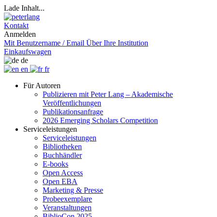
Lade Inhalt...
Kontakt
Anmelden
Mit Benutzername / Email
Über Ihre Institution
Einkaufswagen
de
en
fr
Für Autoren
Publizieren mit Peter Lang – Akademische
Veröffentlichungen
Publikationsanfrage
2026 Emerging Scholars Competition
Serviceleistungen
Serviceleistungen
Bibliotheken
Buchhändler
E-books
Open Access
Open EBA
Marketing & Presse
Probeexemplare
Veranstaltungen
BiblioCon 2025