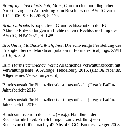
Borggräfe, Joachim/Schütt, Marc
; Grundrechte und dinglicher
Arrest – zugleich Anmerkung zum Beschluss des BVerfG vom
19.1.2006, StraFo 2006, S. 133
Britz, Gabriele
; Kooperativer Grundrechtsschutz in der EU –
Aktuelle Entwicklungen im Lichte neuerer Rechtssprechung des
BVerfG, NJW 2021, S. 1489
Brockhaus, Matthias/Ullrich, Ines
; Die schwierige Feststellung des
Erlangten bei der Marktmanipulation in Form des Scalpings, ZWH
2016, S. 312
Bull, Hans Peter/Mehde, Veith
; Allgemeines Verwaltungsrecht mit
Verwaltungslehre, 9. Auflage, Heidelberg, 2015, (zit.:
Bull/Mehde
,
Allgemeines Verwaltungsrecht)
Bundesanstalt für Finanzdienstleistungsaufsicht (Hrsg.); BaFin-
Jahresbericht 2018
Bundesanstalt für Finanzdienstleistungsaufsicht (Hrsg.); BaFin-
Jahresbericht 2019
Bundesministerium der Justiz (Hrsg.); Handbuch der
Rechtsförmlichkeit: Empfehlungen zur Gestaltung von
Rechtsvorschriften nach § 42 Abs. 4 GGO, Bundesanzeiger 2008