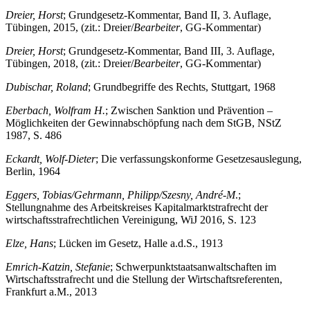
Dr
eier, Horst
; Grundgesetz-Kommentar, Band II, 3. Auflage,
Tübingen, 2015, (zit.: Dreier/
Bearbeiter
, GG-Kommentar)
Dr
eier, Horst
; Grundgesetz-Kommentar, Band III, 3. Auflage,
Tübingen, 2018, (zit.: Dreier/
Bearbeiter
, GG-Kommentar)
Dubischar, Roland
; Grundbegriffe des Rechts, Stuttgart, 1968
Eberbach, Wolfram H.
; Zwischen Sanktion und Prävention –
Möglichkeiten der Gewinnabschöpfung nach dem StGB, NStZ
1987, S. 486
Eckardt, Wolf-Dieter
; Die verfassungskonforme Gesetzesauslegung,
Berlin, 1964
Eggers, Tobias/Gehrmann, Philipp/Szesny, André-M
.;
Stellungnahme des Arbeitskreises Kapitalmarktstrafrecht der
wirtschaftsstrafrechtlichen Vereinigung, WiJ 2016, S. 123
Elze, Hans
; Lücken im Gesetz, Halle a.d.S., 1913
Emrich-Katzin, Stefanie
; Schwerpunktstaatsanwaltschaften im
Wirtschaftsstrafrecht und die Stellung der Wirtschaftsreferenten,
Frankfurt a.M., 2013