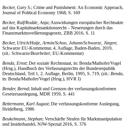
Becker, Gary S.
; Crime and Punishment: An Economic Approach,
Journal of Political Economy 1968, S. 169
Becker, Ralf/Rodde, Anja
; Auswirkungen europäischer Rechtsakte
auf das Kapitalmarktsanktionsrecht – Neuerungen durch das
Finanzmarktnovellierungsgesetz, ZBB 2016, S. 11
Becker, Ulrich/Hatje, Armin/Schoo, Johann/Schwarze, Jürgen
;
Schwarze EU-Kommentar, 4. Auflage, Baden-Baden, 2019,
(zit.: Schwarze/
Bearbeiter
, EU-Kommentar)
Benda, Ernst
; Der soziale Rechtsstaat, in: Benda/Maihofer/Vogel
(Hrsg.), Handbuch des Verfassungsrechts der Bundesrepublik
Deutschland, Teil 1, 2. Auflage, Berlin, 1995, S. 719, (zit.:
Benda
,
in: Benda/Maihofer/Vogel (Hrsg.), HVR I)
Bender, Bernd
; Inhalt und Grenzen der verfassungskonformen
Gesetzesauslegung, MDR 1959, S. 441
Bettermann, Karl August
; Die verfassungskonforme Auslegung,
Heidelberg, 1986
Beukelmann, Stephan
; Verschärfte Strafen für Marktmanipulation
und Insiderhandel, NJW-Spezial 2016, S. 376