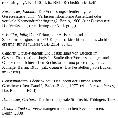
(60. Jahrgang), Nr. 160a, (zit.: BMJ, Rechtsförmlichkeit)
Burmeister, Joachim
; Die Verfassungsorientierung der
Gesetzesauslegung – Verfassungskonforme Auslegung oder
vertikale Normendurchdringung?, Berlin, 1966, (zit.:
Burmeister
,
Die Verfassungsorientierung der Auslegung)
v. Buttlar, Julia
; Die Stärkung der Aufsichts- und
Sanktionsbefugnisse im EU-Kapitalmarktrecht: ein neues „field of
dreams” für Regulierer?, BB 2014, S. 451
Canaris, Claus-Wilhelm
; Die Feststellung von Lücken im
Gesetz: Eine methodologische Studie über Voraussetzungen und
Grenzen der richterlichen Rechtsfortbildung praeter legem, 2.
Auflage, Berlin, 1983, (zit.:
Canaris
, Die Feststellung von Lücken
im Gesetz)
Constantinesco, Léontin-Jean
; Das Recht der Europäischen
Gemeinschaften, Band I, Baden-Baden, 1977, (zit.:
Constantinesco
,
Das Recht der EG I)
Dannecker, Gerhard
; Das intertemporale Strafrecht, Tübingen, 1993
Debus, Alfred G
.; Verweisungen in deutschen Rechtsnormen,
Berlin, 2008