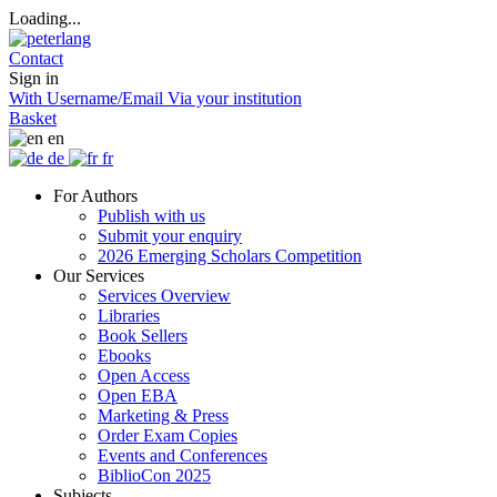
Loading...
Contact
Sign in
With Username/Email
Via your institution
Basket
en
de
fr
For Authors
Publish with us
Submit your enquiry
2026 Emerging Scholars Competition
Our Services
Services Overview
Libraries
Book Sellers
Ebooks
Open Access
Open EBA
Marketing & Press
Order Exam Copies
Events and Conferences
BiblioCon 2025
Subjects