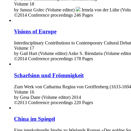
Volume 18
by
Janusz Golec (Volume editor)
Irmela von der Lühe (Volu
©2014
Conference proceedings
246 Pages
Visions of Europe
Interdisciplinary Contributions to Contemporary Cultural Deba
Volume 17
by
Gail Hart (Volume editor)
Anke S. Biendarra (Volume editor
©2014
Conference proceedings
178 Pages
Scharfsinn und Frömmigkeit
Zum Werk von Catharina Regina von Greiffenberg (1633-1694
Volume 16
by
Gesa Dane (Volume editor)
2014
©2013
Conference proceedings
220 Pages
China im Spiegel
Eine interkulturelle Studie zu Wielands Roman «Der goldne Sp