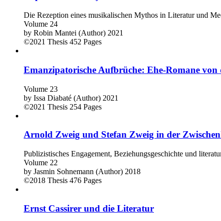
Die Rezeption eines musikalischen Mythos in Literatur und M
Volume 24
by
Robin Mantei (Author)
2021
©2021
Thesis
452 Pages
Emanzipatorische Aufbrüche: Ehe-Romane von 
Volume 23
by
Issa Diabaté (Author)
2021
©2021
Thesis
254 Pages
Arnold Zweig und Stefan Zweig in der Zwischenk
Publizistisches Engagement, Beziehungsgeschichte und literatur
Volume 22
by
Jasmin Sohnemann (Author)
2018
©2018
Thesis
476 Pages
Ernst Cassirer und die Literatur