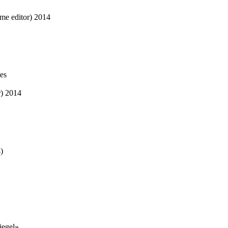
me editor)
2014
tes
)
2014
)
iegel»