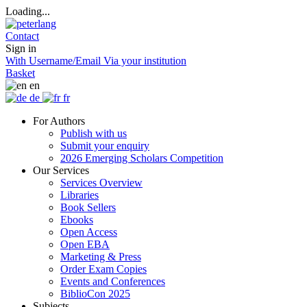
Loading...
Contact
Sign in
With Username/Email
Via your institution
Basket
en
de
fr
For Authors
Publish with us
Submit your enquiry
2026 Emerging Scholars Competition
Our Services
Services Overview
Libraries
Book Sellers
Ebooks
Open Access
Open EBA
Marketing & Press
Order Exam Copies
Events and Conferences
BiblioCon 2025
Subjects