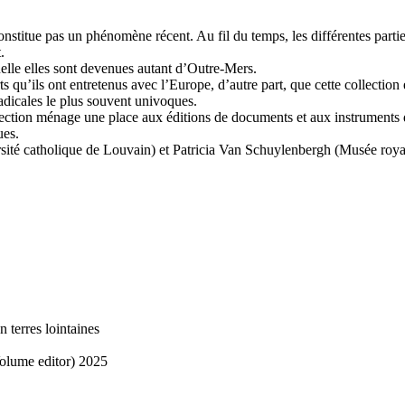
 constitue pas un phénomène récent. Au fil du temps, les différentes par
.
uelle elles sont devenues autant d’Outre-Mers.
 qu’ils ont entretenus avec l’Europe, d’autre part, que cette collection e
radicales le plus souvent univoques.
llection ménage une place aux éditions de documents et aux instruments 
ues.
rsité catholique de Louvain) et Patricia Van Schuylenbergh (Musée royal
 terres lointaines
lume editor)
2025