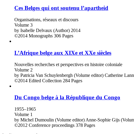
Ces Belges qui ont soutenu l’apartheid
Organisations, réseaux et discours
Volume 3
by
Isabelle Delvaux (Author)
2014
©2014
Monographs
306 Pages
L’Afrique belge aux XIXe et XXe siècles
Nouvelles recherches et perspectives en histoire coloniale
Volume 2
by
Patricia Van Schuylenbergh (Volume editor)
Catherine Lann
©2014
Edited Collection
284 Pages
Du Congo belge à la République du Congo
1955–1965
Volume 1
by
Michel Dumoulin (Volume editor)
Anne-Sophie Gijs (Volum
©2012
Conference proceedings
378 Pages