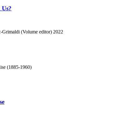
l Us?
-Grimaldi (Volume editor)
2022
laise (1885-1960)
se