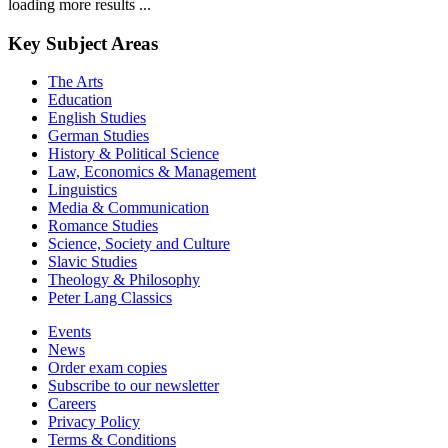
loading more results ...
Key Subject Areas
The Arts
Education
English Studies
German Studies
History & Political Science
Law, Economics & Management
Linguistics
Media & Communication
Romance Studies
Science, Society and Culture
Slavic Studies
Theology & Philosophy
Peter Lang Classics
Events
News
Order exam copies
Subscribe to our newsletter
Careers
Privacy Policy
Terms & Conditions