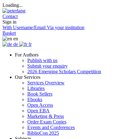
Loading...
Contact
Sign in
With Username/Email
Via your institution
Basket
en
de
fr
For Authors
Publish with us
Submit your enquiry
2026 Emerging Scholars Competition
Our Services
Services Overview
Libraries
Book Sellers
Ebooks
Open Access
Open EBA
Marketing & Press
Order Exam Copies
Events and Conferences
BiblioCon 2025
Subjects