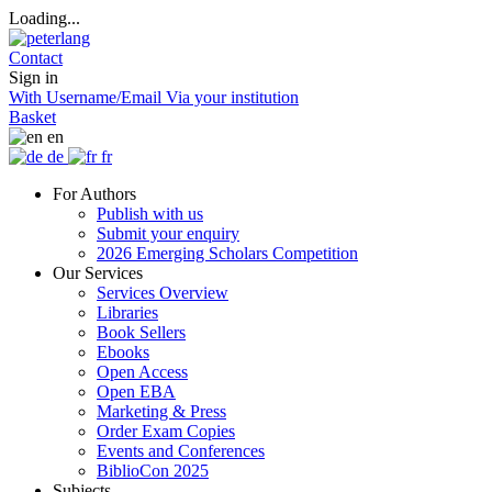
Loading...
Contact
Sign in
With Username/Email
Via your institution
Basket
en
de
fr
For Authors
Publish with us
Submit your enquiry
2026 Emerging Scholars Competition
Our Services
Services Overview
Libraries
Book Sellers
Ebooks
Open Access
Open EBA
Marketing & Press
Order Exam Copies
Events and Conferences
BiblioCon 2025
Subjects