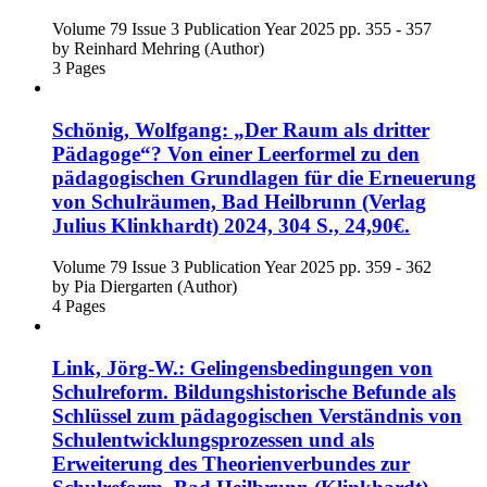
Volume 79
Issue 3
Publication Year 2025
pp. 355 - 357
by
Reinhard Mehring (Author)
3 Pages
Schönig, Wolfgang: „Der Raum als dritter
Pädagoge“? Von einer Leerformel zu den
pädagogischen Grundlagen für die Erneuerung
von Schulräumen, Bad Heilbrunn (Verlag
Julius Klinkhardt) 2024, 304 S., 24,90€.
Volume 79
Issue 3
Publication Year 2025
pp. 359 - 362
by
Pia Diergarten (Author)
4 Pages
Link, Jörg-W.: Gelingensbedingungen von
Schulreform. Bildungshistorische Befunde als
Schlüssel zum pädagogischen Verständnis von
Schulentwicklungsprozessen und als
Erweiterung des Theorienverbundes zur