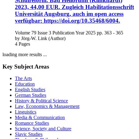
Schulreform. Bad Heilbrunn (Klinkhardt)
2023, 44,00 EUR. Zugleich Habilitationsschrift
Universität Augsburg, auch im open access
verfügbar: https://doi.org/10.35468/6004.
Volume 79
Issue 3
Publication Year 2025
pp. 363 - 365
by
Jörg-W. Link (Author)
4 Pages
loading more results ...
Key Subject Areas
The Arts
Education
English Studies
German Studies
History & Political Science
Law, Economics & Management
Linguistics
Media & Communication
Romance Studies
Science, Society and Culture
Slavic Studies