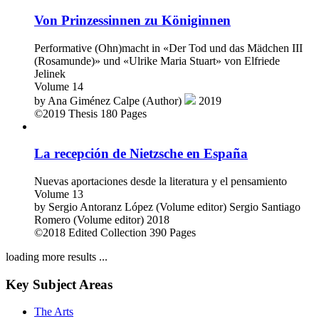
Von Prinzessinnen zu Königinnen
Performative (Ohn)macht in «Der Tod und das Mädchen III
(Rosamunde)» und «Ulrike Maria Stuart» von Elfriede
Jelinek
Volume 14
by
Ana Giménez Calpe (Author)
2019
©2019
Thesis
180 Pages
La recepción de Nietzsche en España
Nuevas aportaciones desde la literatura y el pensamiento
Volume 13
by
Sergio Antoranz López (Volume editor)
Sergio Santiago
Romero (Volume editor)
2018
©2018
Edited Collection
390 Pages
loading more results ...
Key Subject Areas
The Arts