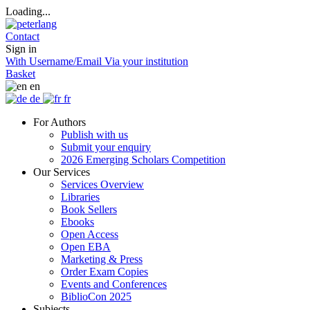
Loading...
Contact
Sign in
With Username/Email
Via your institution
Basket
en
de
fr
For Authors
Publish with us
Submit your enquiry
2026 Emerging Scholars Competition
Our Services
Services Overview
Libraries
Book Sellers
Ebooks
Open Access
Open EBA
Marketing & Press
Order Exam Copies
Events and Conferences
BiblioCon 2025
Subjects