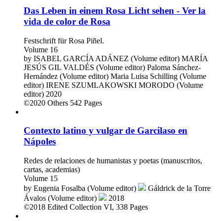
Das Leben in einem Rosa Licht sehen - Ver la
vida de color de Rosa
Festschrift für Rosa Piñel.
Volume 16
by
ISABEL GARCÍA ADÁNEZ (Volume editor)
MARÍA
JESÚS GIL VALDÉS (Volume editor)
Paloma Sánchez-
Hernández (Volume editor)
Maria Luisa Schilling (Volume
editor)
IRENE SZUMLAKOWSKI MORODO (Volume
editor)
2020
©2020
Others
542 Pages
Contexto latino y vulgar de Garcilaso en
Nápoles
Redes de relaciones de humanistas y poetas (manuscritos,
cartas, academias)
Volume 15
by
Eugenia Fosalba (Volume editor)
Gáldrick de la Torre
Ávalos (Volume editor)
2018
©2018
Edited Collection
VI, 338 Pages